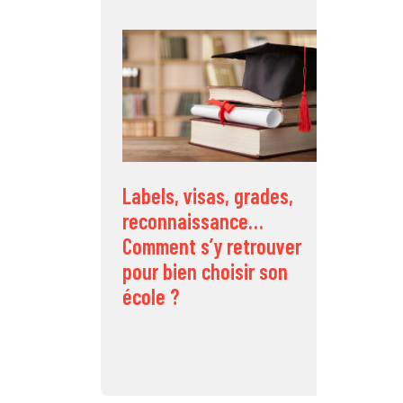
C
d
s
Labels, visas, grades,
reconnaissance…
Comment s’y retrouver
pour bien choisir son
école ?