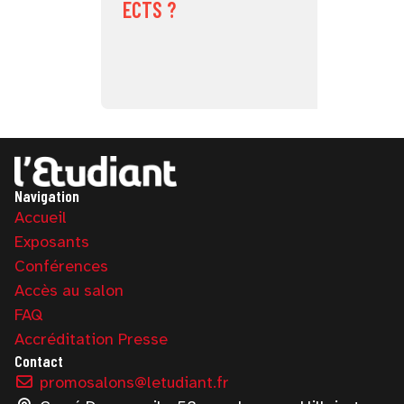
ECTS ?
Navigation
Accueil
Exposants
Conférences
Accès au salon
FAQ
Accréditation Presse
Contact
promosalons@letudiant.fr