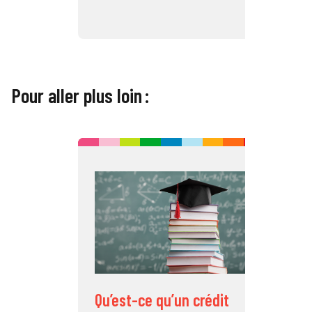
Pour aller plus loin :
C
é
l
Qu’est-ce qu’un crédit