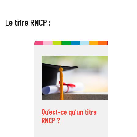
Le titre RNCP :
C
v
i
Qu’est-ce qu’un titre
RNCP ?